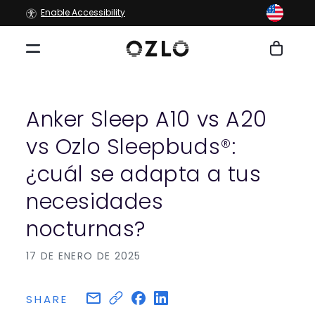
Ir
Enable Accessibility
directamente
al contenido
Carrito
Anker Sleep A10 vs A20
vs Ozlo Sleepbuds®:
¿cuál se adapta a tus
necesidades
nocturnas?
17 DE ENERO DE 2025
SHARE